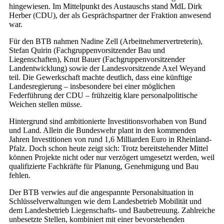
hingewiesen. Im Mittelpunkt des Austauschs stand MdL Dirk
Herber (CDU), der als Gesprächspartner der Fraktion anwesend
war.
Für den BTB nahmen Nadine Zell (Arbeitnehmervertreterin),
Stefan Quirin (Fachgruppenvorsitzender Bau und
Liegenschaften), Knut Bauer (Fachgruppenvorsitzender
Landentwicklung) sowie der Landesvorsitzende Axel Weyand
teil. Die Gewerkschaft machte deutlich, dass eine künftige
Landesregierung – insbesondere bei einer möglichen
Federführung der CDU – frühzeitig klare personalpolitische
Weichen stellen müsse.
Hintergrund sind ambitionierte Investitionsvorhaben von Bund
und Land. Allein die Bundeswehr plant in den kommenden
Jahren Investitionen von rund 1,6 Milliarden Euro in Rheinland-
Pfalz. Doch schon heute zeigt sich: Trotz bereitstehender Mittel
können Projekte nicht oder nur verzögert umgesetzt werden, weil
qualifizierte Fachkräfte für Planung, Genehmigung und Bau
fehlen.
Der BTB verwies auf die angespannte Personalsituation in
Schlüsselverwaltungen wie dem Landesbetrieb Mobilität und
dem Landesbetrieb Liegenschafts- und Baubetreuung. Zahlreiche
unbesetzte Stellen, kombiniert mit einer bevorstehenden