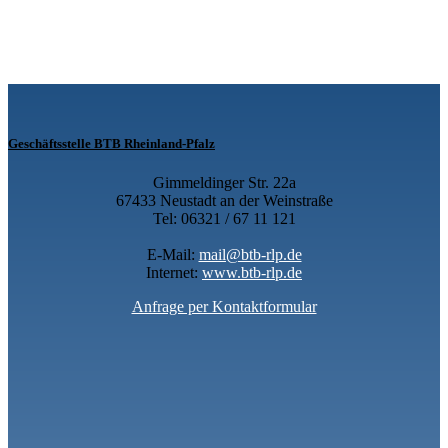
Geschäftsstelle BTB Rheinland-Pfalz
Gimmeldinger Str. 22a
67433 Neustadt an der Weinstraße
Tel: 06321 / 67 11 121
E-Mail:
mail@btb-rlp.de
Internet:
www.btb-rlp.de
Anfrage per Kontaktformular