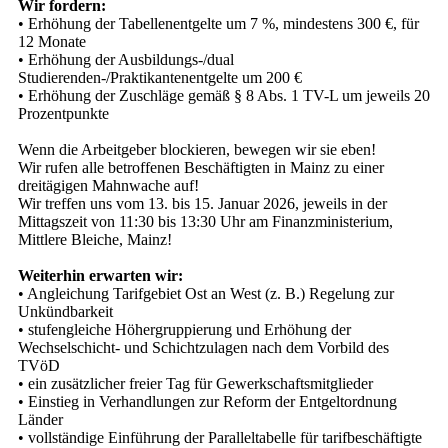
Wir fordern:
• Erhöhung der Tabellenentgelte um 7 %, mindestens 300 €, für
12 Monate
• Erhöhung der Ausbildungs-/dual
Studierenden-/Praktikantenentgelte um 200 €
• Erhöhung der Zuschläge gemäß § 8 Abs. 1 TV-L um jeweils 20
Prozentpunkte
Wenn die Arbeitgeber blockieren, bewegen wir sie eben!
Wir rufen alle betroffenen Beschäftigten in Mainz zu einer
dreitägigen Mahnwache auf!
Wir treffen uns vom 13. bis 15. Januar 2026, jeweils in der
Mittagszeit von 11:30 bis 13:30 Uhr am Finanzministerium,
Mittlere Bleiche, Mainz!
Weiterhin erwarten wir:
• Angleichung Tarifgebiet Ost an West (z. B.) Regelung zur
Unkündbarkeit
• stufengleiche Höhergruppierung und Erhöhung der
Wechselschicht- und Schichtzulagen nach dem Vorbild des
TVöD
• ein zusätzlicher freier Tag für Gewerkschaftsmitglieder
• Einstieg in Verhandlungen zur Reform der Entgeltordnung
Länder
• vollständige Einführung der Paralleltabelle für tarifbeschäftigte